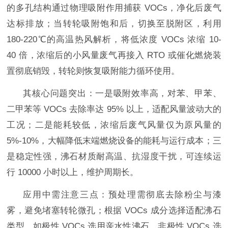
的多孔结构通过物理吸附作用捕获
VOCs
，净化后废气
达标排放
；当转轮吸附饱和后，切换至脱附区，
利用
180-220℃的高温热风解析，将
低
浓度
VOCs 浓缩 10-
4
0
倍，浓缩后的小风量废气再接入
RTO 或催化燃烧装
置彻底销毁，转轮则恢复吸附能力循环使用。
其核心
问题突出
：一是吸附效率高，对苯、甲苯、
二甲苯等
VOCs 去除率达 95% 以上，适配风量波动大的
工况；二是能耗较低，浓缩后废气风量仅为原风量的
5%-10%，大幅降低末端燃烧设备的能耗与运行成本；三
是稳定性强，沸石材质耐高温、抗湿度干扰，可连续运
行 10000 小时以上，维护周期长。
应用中需注意三点：预处理需彻底去除粉尘与漆
雾，避免堵塞转轮微孔；根据
VOCs 成分选择适配沸石
类型，如极性 VOCs 选用亲水性沸石，非极性 VOCs 选