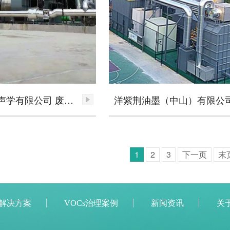
惠州迪芬尼声学有限公司 废气处理项目(分子筛吸附脱附+CO)
1
2
3
下一页
末
理解决方案
VOCs治理案例
新闻资讯
关